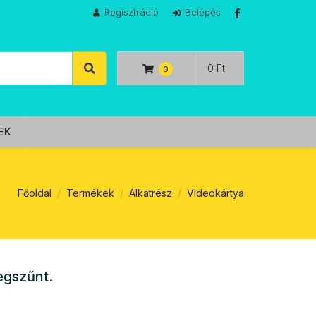
Regisztráció
Belépés
0 Ft
EK
Főoldal
Termékek
Alkatrész
Videokártya
egszűnt.