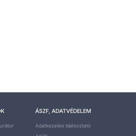
OK
ÁSZF, ADATVÉDELEM
urátor
Adatkezelési tájékoztató