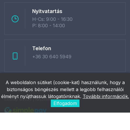
Nyitvatartás
H-Cs: 9:00 - 16:30
P: 8:00 - 14:00
Telefon
+36 30 640 5949
A weboldalon sütiket (cookie-kat) használunk, hogy a
biztonságos böngészés mellett a legjobb felhasználói
élményt nyújthassuk látogatóinknak.
További információk.
Exishop ©2026 | Készítette:
Innovip.hu Kft.
Elfogadom