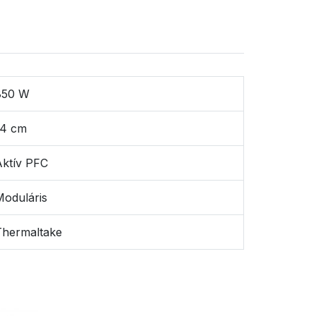
850 W
14 cm
ktív PFC
oduláris
Thermaltake