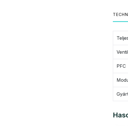
TECHN
Telje
Venti
PFC
Modu
Gyár
Haso