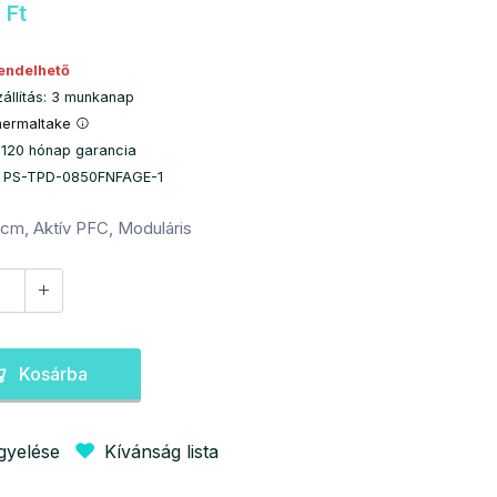
 Ft
endelhető
zállítás: 3 munkanap
hermaltake
 120 hónap garancia
: PS-TPD-0850FNFAGE-1
cm, Aktív PFC, Moduláris
Kosárba
igyelése
Kívánság lista