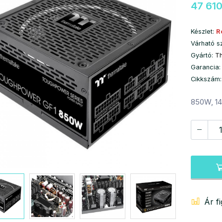
47 610
Készlet:
R
Várható s
Gyártó:
T
Garancia:
Cikkszám
850W, 14
Ár f