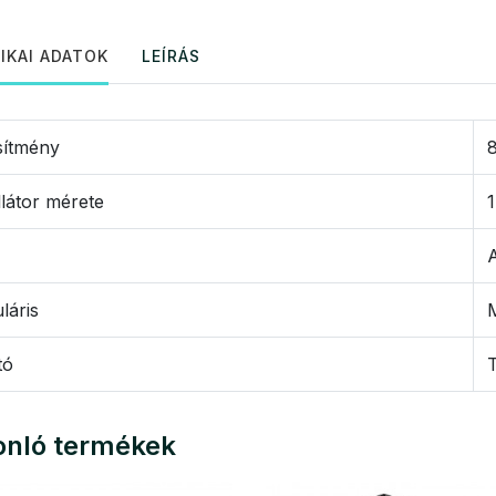
IKAI ADATOK
LEÍRÁS
sítmény
llátor mérete
A
láris
M
tó
nló termékek