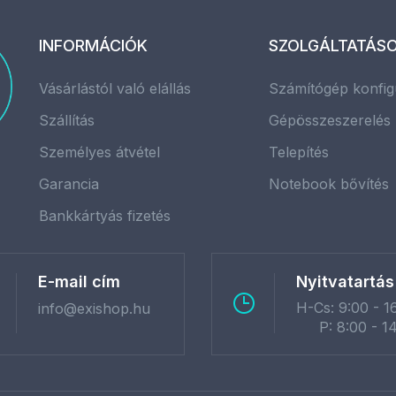
INFORMÁCIÓK
SZOLGÁLTATÁS
Vásárlástól való elállás
Számítógép konfig
Szállítás
Gépösszeszerelés
Személyes átvétel
Telepítés
Garancia
Notebook bővítés
Bankkártyás fizetés
E-mail cím
Nyitvatartás
H-Cs: 9:00 - 1
info@exishop.hu
P: 8:00 - 1