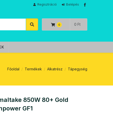
Regisztráció
Belépés
0 Ft
EK
Főoldal
Termékek
Alkatrész
Tápegység
maltake 850W 80+ Gold
hpower GF1