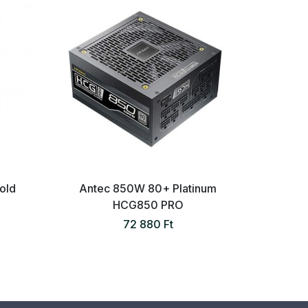
old
Antec 850W 80+ Platinum
Aky
HCG850 PRO
72 880 Ft