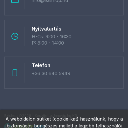
info@exishop.hu
Nyitvatartás
H-Cs: 9:00 - 16:30
P: 8:00 - 14:00
Telefon
+36 30 640 5949
Exishop ©2026 | Készítette:
Innovip.hu Kft.
A weboldalon sütiket (cookie-kat) használunk, hogy a
biztonságos böngészés mellett a legjobb felhasználói