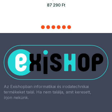
87 290 Ft
Az Exishopban informatikai és irodatechnikai
termékeket talál. Ha nem találja, amit keresett,
írjon nekünk.