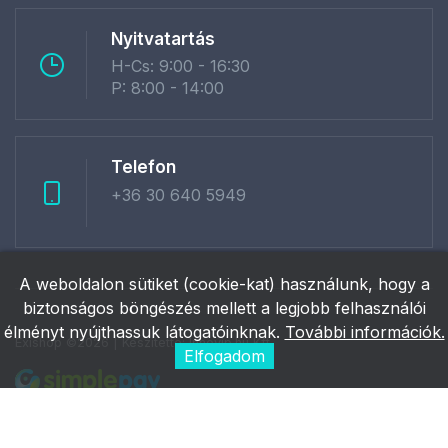
Nyitvatartás
H-Cs: 9:00 - 16:30
P: 8:00 - 14:00
Telefon
+36 30 640 5949
A weboldalon sütiket (cookie-kat) használunk, hogy a
biztonságos böngészés mellett a legjobb felhasználói
élményt nyújthassuk látogatóinknak.
További információk.
Exishop ©2026 | Készítette:
Innovip.hu Kft.
Elfogadom