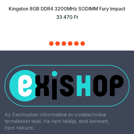
Kingston 8GB DDR4 3200MHz SODIMM Fury Impact
33 470 Ft
Az Exishopban informatikai és irodatechnikai
termékeket talál. Ha nem találja, amit keresett,
írjon nekünk.