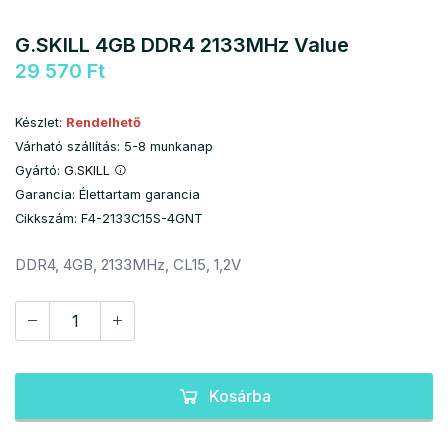
G.SKILL 4GB DDR4 2133MHz Value
29 570 Ft
Készlet:
Rendelhető
Várható szállítás: 5-8 munkanap
Gyártó:
G.SKILL
Garancia: Élettartam garancia
Cikkszám: F4-2133C15S-4GNT
DDR4, 4GB, 2133MHz, CL15, 1,2V
Kosárba