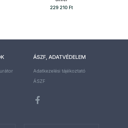
229 210 Ft
OK
ÁSZF, ADATVÉDELEM
urátor
Adatkezelési tájékoztató
ÁSZF