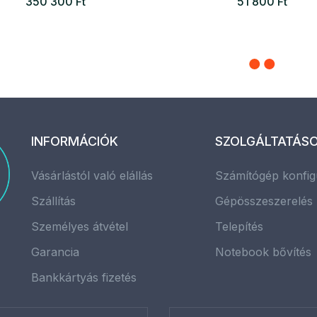
350 300 Ft
51 800 Ft
INFORMÁCIÓK
SZOLGÁLTATÁS
Vásárlástól való elállás
Számítógép konfig
Szállítás
Gépösszeszerelés
Személyes átvétel
Telepítés
Garancia
Notebook bővítés
Bankkártyás fizetés