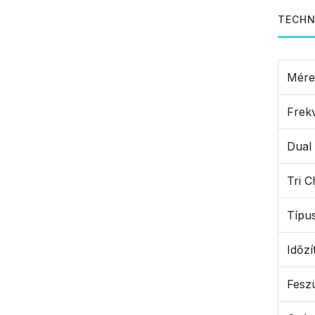
TECHN
Mére
Frek
Dual 
Tri C
Típu
Időzí
Feszü