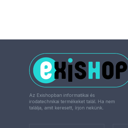
247 700 Ft
Az Exishopban informatikai és
irodatechnikai termékeket talál. Ha nem
találja, amit keresett, írjon nekünk.