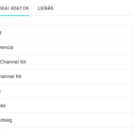
IKAI ADATOK
LEÍRÁS
t
vencia
Channel Kit
hannel Kit
s
tés
ltség