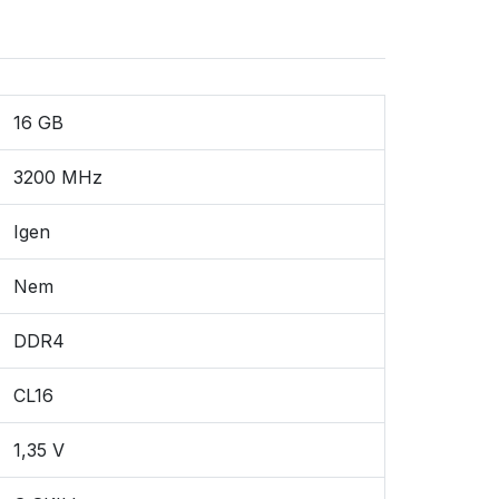
16 GB
3200 MHz
Igen
Nem
DDR4
CL16
1,35 V