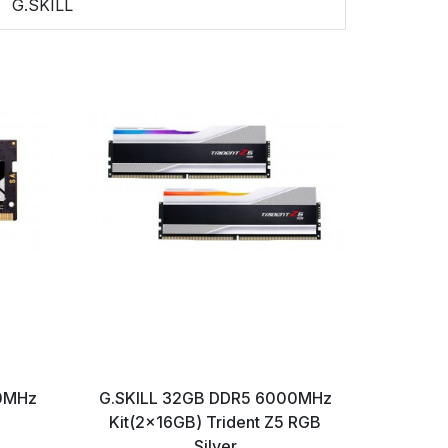
G.SKILL
00MHz
G.SKILL 32GB DDR5 6000MHz
Kings
Kit(2x16GB) Trident Z5 RGB
Silver