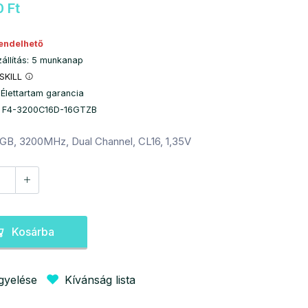
 Ft
endelhető
zállítás: 5 munkanap
.SKILL
 Élettartam garancia
: F4-3200C16D-16GTZB
GB, 3200MHz, Dual Channel, CL16, 1,35V
Kosárba
igyelése
Kívánság lista