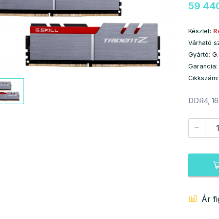
59 440
Készlet:
R
Várható s
Gyártó:
G
Garancia:
Cikkszám
DDR4, 16
Ár f