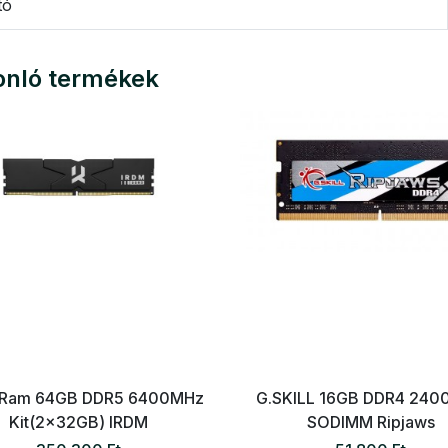
tó
nló termékek
 Ram 64GB DDR5 6400MHz
G.SKILL 16GB DDR4 24
Kit(2x32GB) IRDM
SODIMM Ripjaws