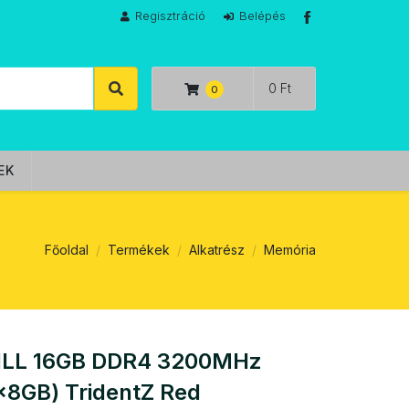
Regisztráció
Belépés
0 Ft
EK
Főoldal
Termékek
Alkatrész
Memória
ILL 16GB DDR4 3200MHz
x8GB) TridentZ Red