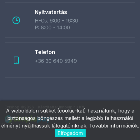
Nyitvatartás
H-Cs: 9:00 - 16:30
P: 8:00 - 14:00
Telefon
+36 30 640 5949
Exishop ©2026 | Készítette:
Innovip.hu Kft.
A weboldalon sütiket (cookie-kat) használunk, hogy a
biztonságos böngészés mellett a legjobb felhasználói
élményt nyújthassuk látogatóinknak.
További információk.
Elfogadom