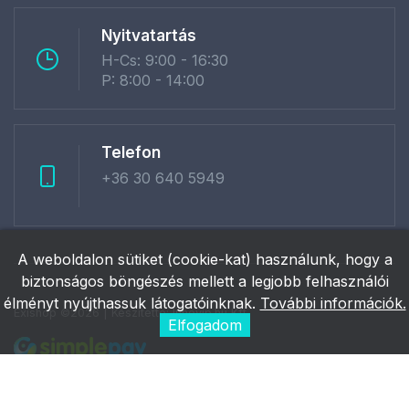
Nyitvatartás
H-Cs: 9:00 - 16:30
P: 8:00 - 14:00
Telefon
+36 30 640 5949
A weboldalon sütiket (cookie-kat) használunk, hogy a
biztonságos böngészés mellett a legjobb felhasználói
élményt nyújthassuk látogatóinknak.
További információk.
Exishop ©2026 | Készítette:
Innovip.hu Kft.
Elfogadom