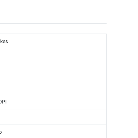
kes
DPI
o