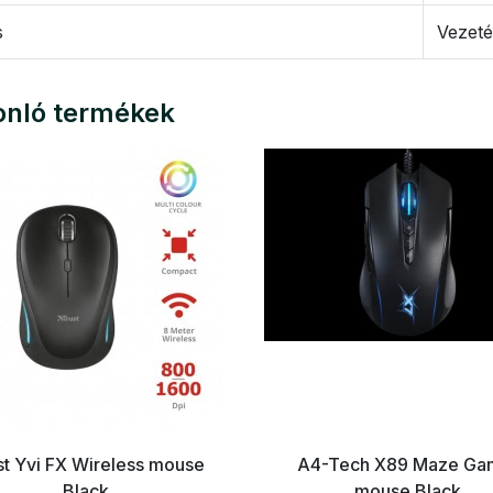
s
Vezeté
nló termékek
st Yvi FX Wireless mouse
A4-Tech X89 Maze Ga
Black
mouse Black