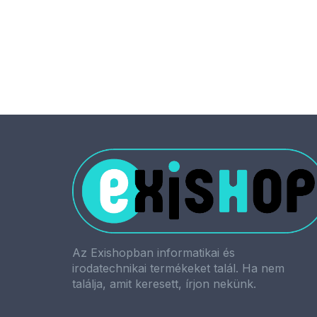
2 300 Ft
Az Exishopban informatikai és
irodatechnikai termékeket talál. Ha nem
találja, amit keresett, írjon nekünk.