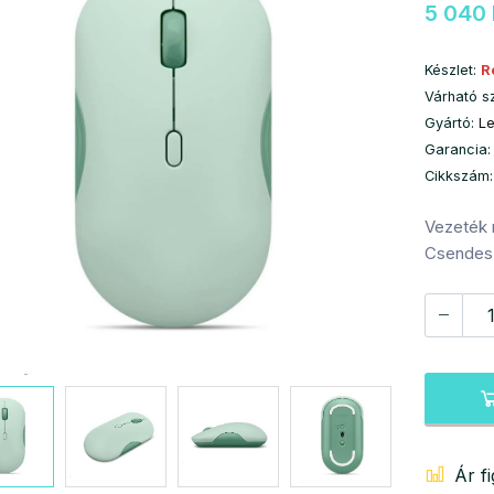
5 040 
Készlet:
R
Várható s
Gyártó:
L
Garancia:
Cikkszám
Vezeték n
Csendes
Ár f