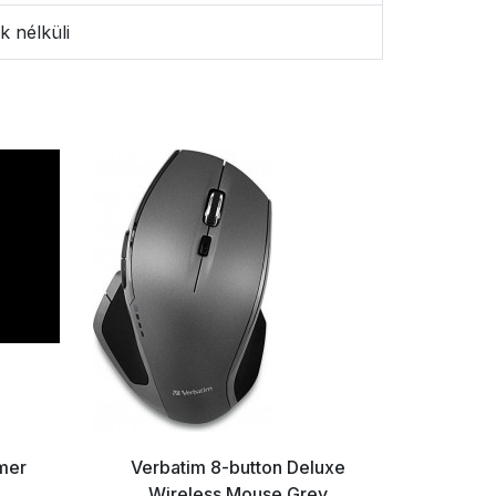
k nélküli
mer
Verbatim 8-button Deluxe
Razer 
Wireless Mouse Grey