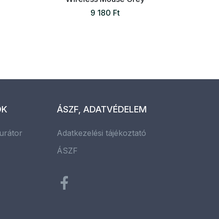
9 180 Ft
OK
ÁSZF, ADATVÉDELEM
urátor
Adatkezelési tájékoztató
ÁSZF