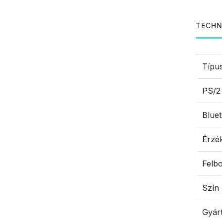
TECHN
Típu
PS/2
Blue
Érzé
Felb
Szín
Gyár