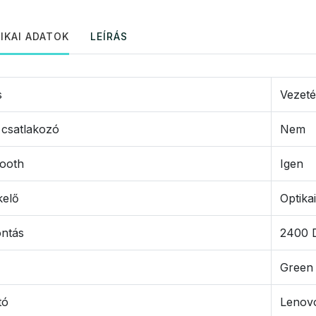
IKAI ADATOK
LEÍRÁS
s
Vezeté
 csatlakozó
Nem
tooth
Igen
kelő
Optikai
ontás
2400 
Green
tó
Lenov