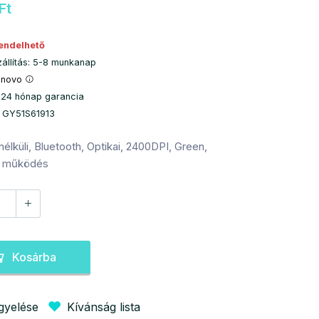
Ft
endelhető
zállítás: 5-8 munkanap
enovo
 24 hónap garancia
: GY51S61913
élküli, Bluetooth, Optikai, 2400DPI, Green,
 működés
Kosárba
igyelése
Kívánság lista