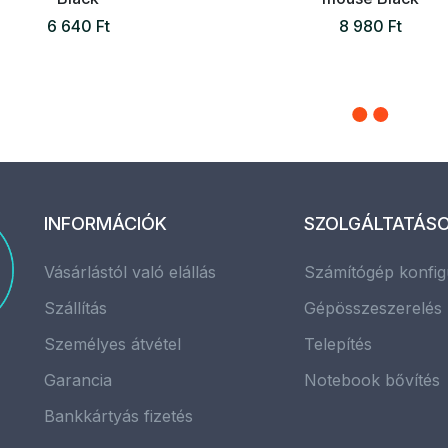
6 640 Ft
8 980 Ft
INFORMÁCIÓK
SZOLGÁLTATÁS
Vásárlástól való elállás
Számítógép konfig
Szállítás
Gépösszeszerelés
Személyes átvétel
Telepítés
Garancia
Notebook bővítés
Bankkártyás fizetés