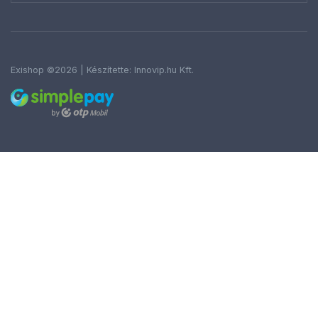
Exishop ©2026 | Készítette:
Innovip.hu Kft.