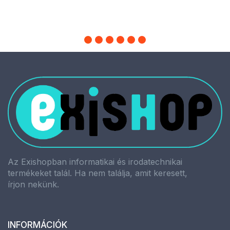
Az Exishopban informatikai és irodatechnikai
termékeket talál. Ha nem találja, amit keresett,
írjon nekünk.
INFORMÁCIÓK