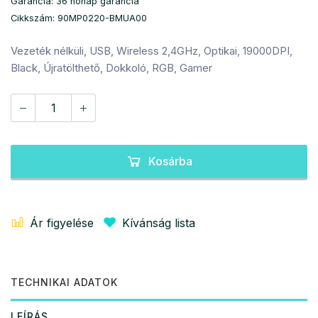
Garancia: 36 hónap garancia
Cikkszám: 90MP0220-BMUA00
Vezeték nélküli, USB, Wireless 2,4GHz, Optikai, 19000DPI,
Black, Újratölthető, Dokkoló, RGB, Gamer
Kosárba
Ár figyelése
Kívánság lista
TECHNIKAI ADATOK
LEÍRÁS