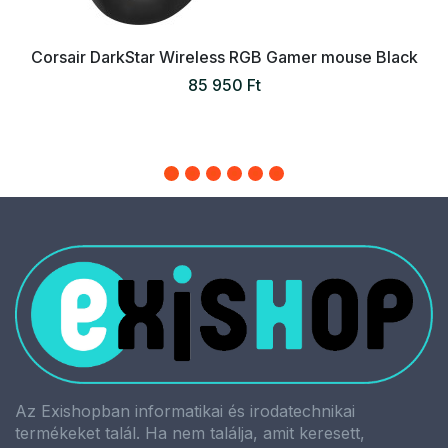
Corsair DarkStar Wireless RGB Gamer mouse Black
85 950 Ft
Az Exishopban informatikai és irodatechnikai
termékeket talál. Ha nem találja, amit keresett,