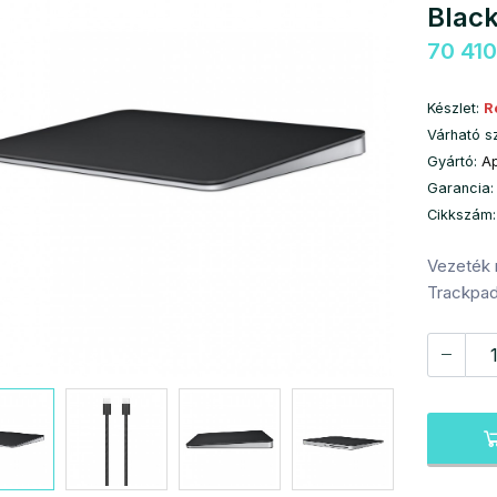
Blac
70 410
Készlet:
R
Várható s
Gyártó:
A
Garancia:
Cikkszám
Vezeték n
Trackpa