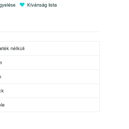
igyelése
Kívánság lista
eték nélküli
m
n
ck
le