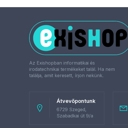
Az Exishopban informatikai és
irodatechnikai termékeket talál. Ha nem
találja, amit keresett, írjon nekünk.
Átvevőpontunk
6729 Szeged,
Szabadkai út 9/a