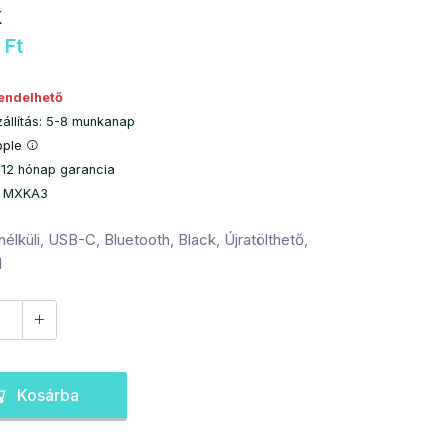
k
 Ft
endelhető
zállítás: 5-8 munkanap
pple
 12 hónap garancia
: MXKA3
élküli, USB-C, Bluetooth, Black, Újratölthető,
d
Kosárba