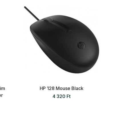
lim
HP 128 Mouse Black
Logite
er
4 320 Ft