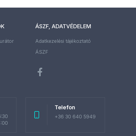
OK
ÁSZF, ADATVÉDELEM
urátor
Adatkezelési tájékoztató
ÁSZF
Telefon
6:30
+36 30 640 5949
4:00