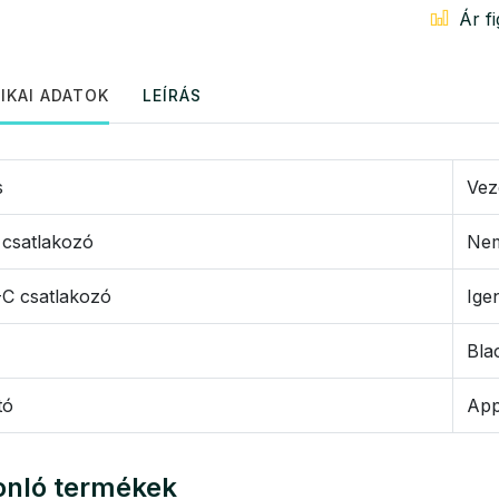
Ár f
IKAI ADATOK
LEÍRÁS
s
Vez
 csatlakozó
Ne
C csatlakozó
Ige
Bla
tó
App
nló termékek