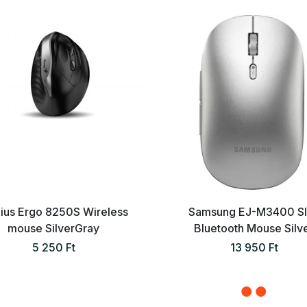
ius Ergo 8250S Wireless
Samsung EJ-M3400 S
mouse SilverGray
Bluetooth Mouse Silv
5 250 Ft
13 950 Ft