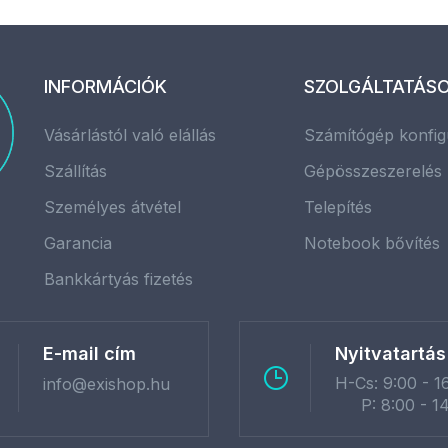
INFORMÁCIÓK
SZOLGÁLTATÁS
Vásárlástól való elállás
Számítógép konfig
Szállítás
Gépösszeszerelés
Személyes átvétel
Telepítés
Garancia
Notebook bővítés
Bankkártyás fizetés
E-mail cím
Nyitvatartás
H-Cs: 9:00 - 1
info@exishop.hu
P: 8:00 - 1