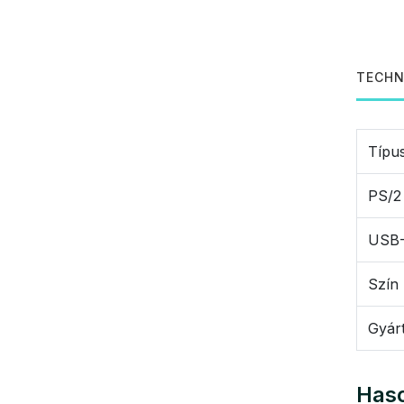
TECHN
Típu
PS/2
USB-
Szín
Gyár
Haso