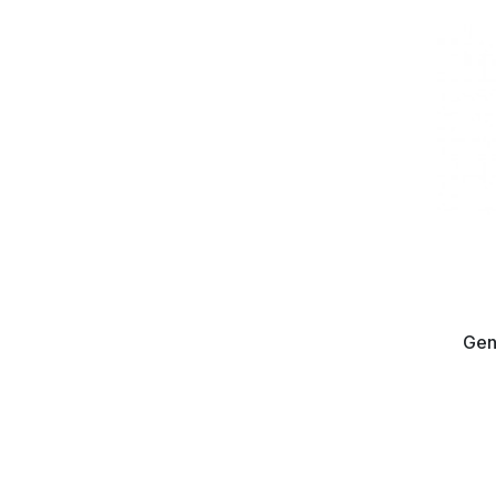
s Mouse
Logitech G402 Hyperion Fury
Gen
Gaming Mouse Black
20 930 Ft