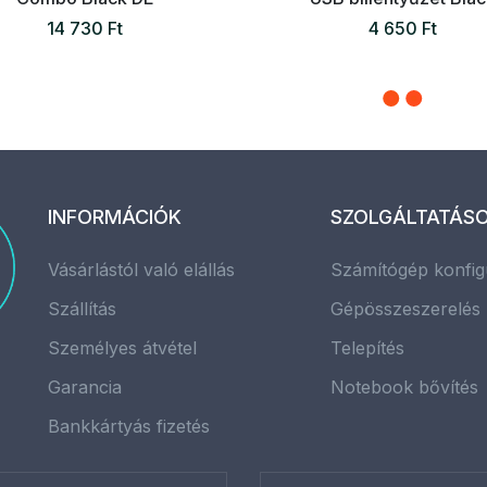
14 730 Ft
4 650 Ft
INFORMÁCIÓK
SZOLGÁLTATÁS
Vásárlástól való elállás
Számítógép konfig
Szállítás
Gépösszeszerelés
Személyes átvétel
Telepítés
Garancia
Notebook bővítés
Bankkártyás fizetés