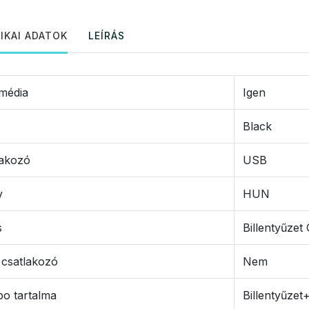
IKAI ADATOK
LEÍRÁS
média
Igen
Black
lakozó
USB
v
HUN
s
Billentyűze
 csatlakozó
Nem
o tartalma
Billentyűzet