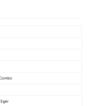
t Combo
+Egér