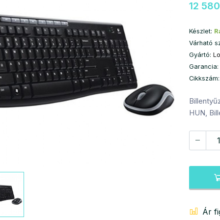
12 580
Készlet:
R
Várható s
Gyártó:
L
Garancia:
Cikkszám
Billenty
HUN, Bil
Ár f