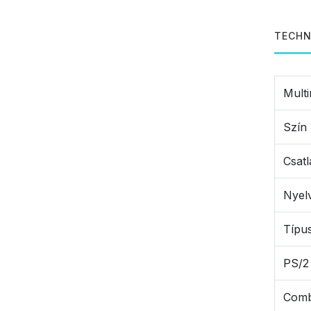
TECHN
Multi
Szín
Csat
Nyel
Típu
PS/2
Comb