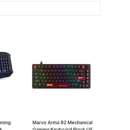
aming
Marvo Arma 82 Mechanical
Trust G
ck
Gaming Keyboard Black US
RGB