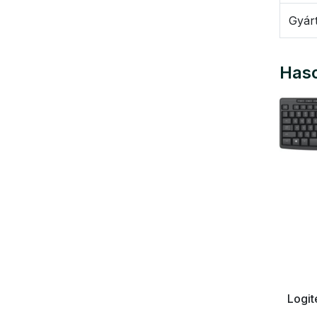
Gyár
Haso
L Gaming
Logitech K120 USB billentyűzet
Logit
lack UK
Black US