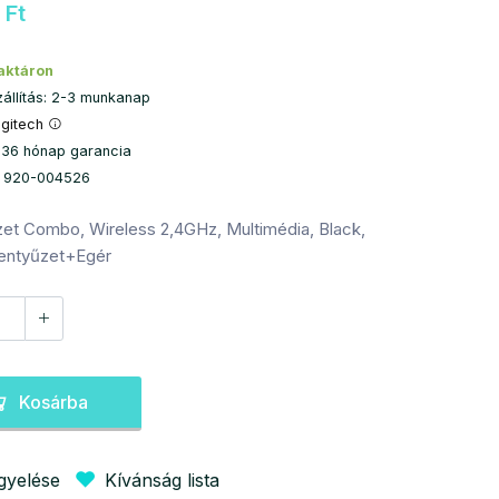
 Ft
aktáron
zállítás: 2-3 munkanap
ogitech
 36 hónap garancia
: 920-004526
űzet Combo, Wireless 2,4GHz, Multimédia, Black,
lentyűzet+Egér
Kosárba
igyelése
Kívánság lista