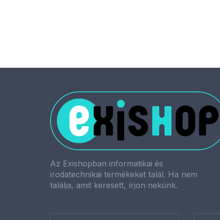
6 640 Ft
Az Exishopban informatikai és
irodatechnikai termékeket talál. Ha nem
találja, amit keresett, írjon nekünk.