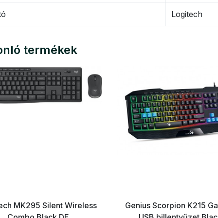
tó
Logitech
nló termékek
ech MK295 Silent Wireless
Genius Scorpion K215 G
Combo Black DE
USB billentyűzet Bla