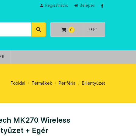
Regisztráció
Belépés
0 Ft
EK
Főoldal
Termékek
Periféria
Billentyűzet
tech MK270 Wireless
ntyűzet + Egér