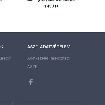
11 450 Ft
OK
ÁSZF, ADATVÉDELEM
urátor
Adatkezelési tájékoztató
ÁSZF