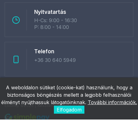
Nyitvatartás
H-Cs: 9:00 - 16:30
P: 8:00 - 14:00
Telefon
+36 30 640 5949
A weboldalon sütiket (cookie-kat) használunk, hogy a
biztonságos böngészés mellett a legjobb felhasználói
élményt nyújthassuk látogatóinknak.
További információk.
Exishop ©2026 | Készítette:
Innovip.hu Kft.
Elfogadom