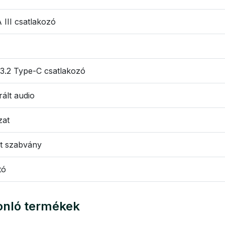
III csatlakozó
3.2 Type-C csatlakozó
rált audio
zat
t szabvány
tó
nló termékek