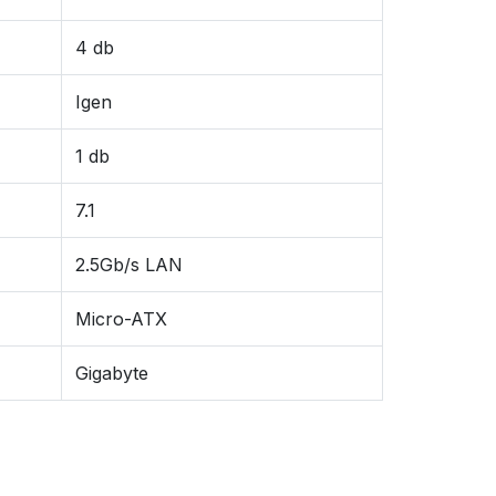
4 db
Igen
1 db
7.1
2.5Gb/s LAN
Micro-ATX
Gigabyte