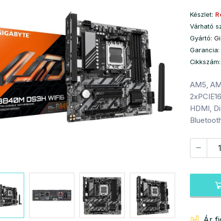
Készlet:
R
Várható s
Gyártó:
G
Garancia:
Cikkszám
AM5, AM
2xPCIE16
HDMI, Dis
Bluetoot
Ár f