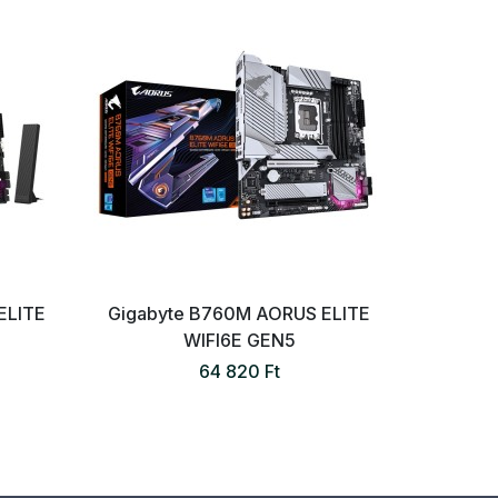
ELITE
Gigabyte B760M AORUS ELITE
Gigab
WIFI6E GEN5
64 820 Ft