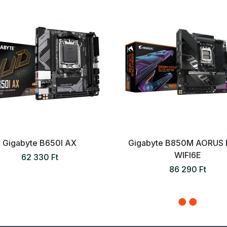
Gigabyte B650I AX
Gigabyte B850M AORUS 
WIFI6E
62 330 Ft
86 290 Ft