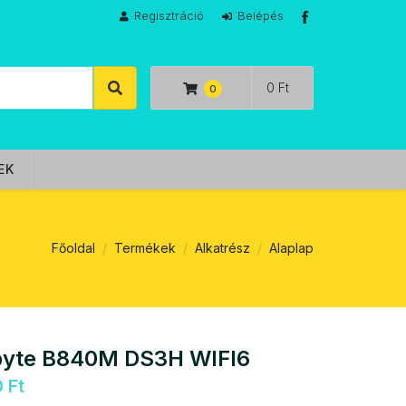
Regisztráció
Belépés
0 Ft
EK
Főoldal
Termékek
Alkatrész
Alaplap
byte B840M DS3H WIFI6
 Ft