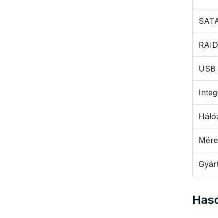
SATA 
RAID
USB 
Integ
Háló
Mére
Gyár
Haso