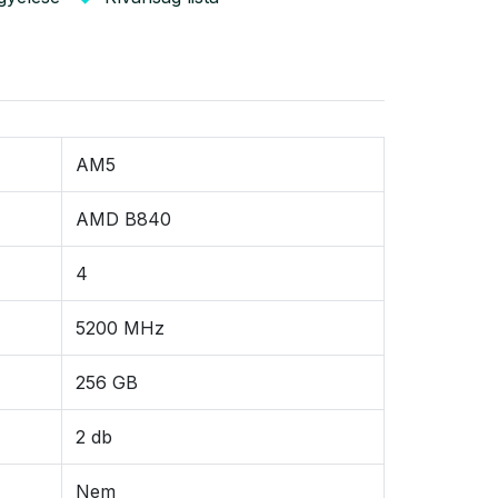
AM5
AMD B840
4
5200 MHz
256 GB
2 db
Nem