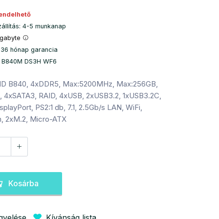
endelhető
zállítás: 4-5 munkanap
igabyte
 36 hónap garancia
: B840M DS3H WF6
D B840, 4xDDR5, Max:5200MHz, Max:256GB,
, 4xSATA3, RAID, 4xUSB, 2xUSB3.2, 1xUSB3.2C,
playPort, PS2:1 db, 7.1, 2.5Gb/s LAN, WiFi,
h, 2xM.2, Micro-ATX
Kosárba
igyelése
Kívánság lista