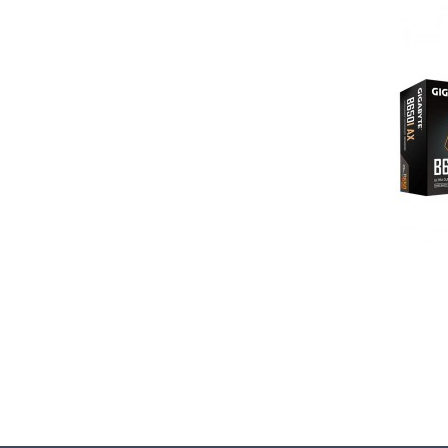
70-PLUS
ASRock B850 LIVEMIXER WIFI
73 640 Ft