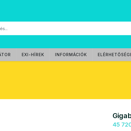
ÁTOR
EXI-HÍREK
INFORMÁCIÓK
ELÉRHETŐSÉG
Giga
45 720