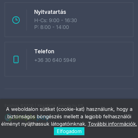
Nyitvatartás
H-Cs: 9:00 - 16:30
P: 8:00 - 14:00
Telefon
+36 30 640 5949
Exishop ©2026 | Készítette:
Innovip.hu Kft.
A weboldalon sütiket (cookie-kat) használunk, hogy a
biztonságos böngészés mellett a legjobb felhasználói
élményt nyújthassuk látogatóinknak.
További információk.
Elfogadom