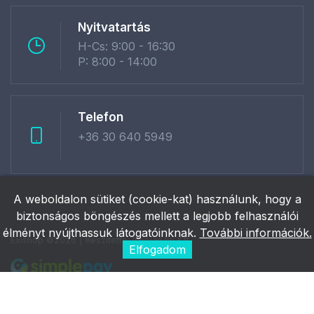
Nyitvatartás
H-Cs: 9:00 - 16:30
P: 8:00 - 14:00
Telefon
+36 30 640 5949
A weboldalon sütiket (cookie-kat) használunk, hogy a
biztonságos böngészés mellett a legjobb felhasználói
élményt nyújthassuk látogatóinknak.
További információk.
Exishop ©2026 | Készítette:
Innovip.hu Kft.
Elfogadom